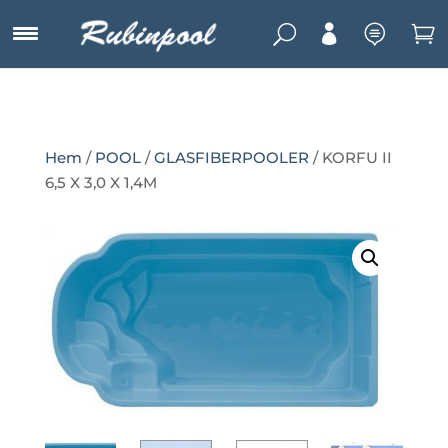
U



Hem
/
POOL
/
GLASFIBERPOOLER
/ KORFU II
6,5 X 3,0 X 1,4M