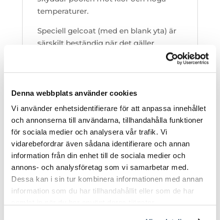
temperaturer.
Speciell gelcoat (med en blank yta) är
särskilt beständig när det gäller
långvarig klorpåverkan, solstrålning
samt temperaturskillnader. WP
gelcoat läggs på med hjälp av
professionella sprutmaskiner, enligt de
Denna webbplats använder cookies
nyaste världsteknologierna.
Vi använder enhetsidentifierare för att anpassa innehållet
och annonserna till användarna, tillhandahålla funktioner
Varje poolkonstruktion förstärks
för sociala medier och analysera vår trafik. Vi
dessutom med metallarmering.
vidarebefordrar även sådana identifierare och annan
Poolens yttre yta är med härdad
information från din enhet till de sociala medier och
polyuretanskum som bara inte
annons- och analysföretag som vi samarbetar med.
värmeisolerar utan även gör hela
Dessa kan i sin tur kombinera informationen med annan
konstruktionen mer stabil.
information som du har tillhandahållit eller som de har
samlat in när du har använt deras tjänster.
Mått:
Längd: 6,5m