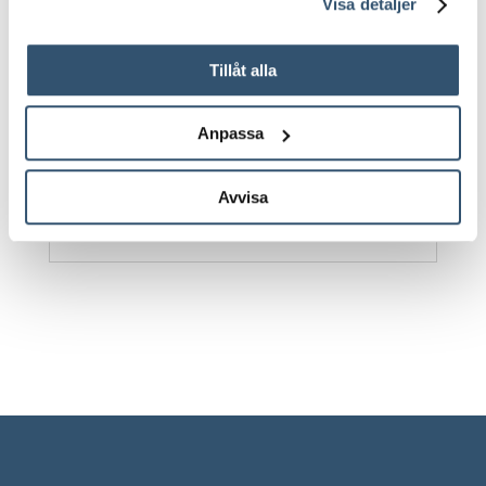
Visa detaljer
Bredd: 3,0m
Djup: 1,4m
Tillåt alla
3
Vattenmängd ca.24 m
.
Anpassa
Färg: Light blue eller white
Granulat färg kan fås mot 20% tillägg.
Avvisa
10 års garanti!