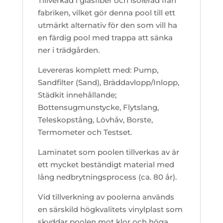
Tillverkad i glasfiber och isolerad från
fabriken, vilket gör denna pool till ett
utmärkt alternativ för den som vill ha
en färdig pool med trappa att sänka
ner i trädgården.
Levereras komplett med: Pump,
Sandfilter (Sand), Bräddavlopp/Inlopp,
Städkit innehållande;
Bottensugmunstycke, Flytslang,
Teleskopstång, Lövhåv, Borste,
Termometer och Testset.
Laminatet som poolen tillverkas av är
ett mycket beständigt material med
lång nedbrytningsprocess (ca. 80 år).
Vid tillverkning av poolerna används
en särskild högkvalitets vinylplast som
skyddar poolen mot klor och höga