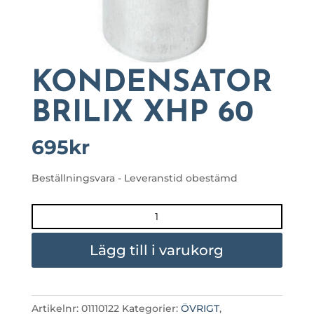
KONDENSATOR
BRILIX XHP 60
695
kr
Beställningsvara - Leveranstid obestämd
KONDENSATOR
BRILIX
XHP
Lägg till i varukorg
60
mängd
Artikelnr:
01110122
Kategorier:
ÖVRIGT
,