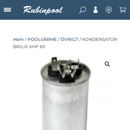
U



Hem
/
POOLVÄRME
/
ÖVRIGT
/ KONDENSATOR
BRILIX XHP 60