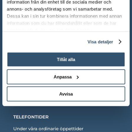
information från din enhet till de sociala medier och
annons- och analysföretag som vi samarbetar med.
Mån-Fre: 10.00 – 18.00
Dessa kan i sin tur kombinera informationen med annan
Lör: 10.00 – 13.00
information som du har tillhandahållit eller som de har
samlat in när du har använt deras tjänster.
Sön: Stängt
Visa detaljer
Röda dagar: Stängt om inget annat anges
Tillåt alla
Anpassa
Adress:
Ådalsvägen 271, 265 90 Åstorp
Telefon: 042 – 22 55 59
Avvisa
TELEFONTIDER
Under våra ordinarie öppettider