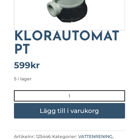
KLORAUTOMAT
PT
599
kr
5 i lager
KLORAUTOMAT
PT
mängd
Lägg till i varukorg
Artikelnr:
125446
Kategorier:
VATTENRENING
,