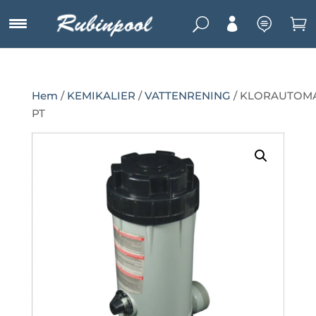
U



Hem
/
KEMIKALIER
/
VATTENRENING
/ KLORAUTOM
PT