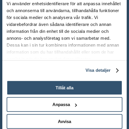
Vi använder enhetsidentifierare för att anpassa innehållet
och annonserna till användarna, tillhandahålla funktioner
för sociala medier och analysera vår trafik. Vi
vidarebefordrar även sådana identifierare och annan
information från din enhet till de sociala medier och
annons- och analysföretag som vi samarbetar med.
Dessa kan i sin tur kombinera informationen med annan
information som du har tillhandahållit eller som de har
ÖPPETTIDER SHOWROOM
samlat in när du har använt deras tjänster.
Mån-Fre: 10.00 – 18.00
Visa detaljer
Lör: 10.00 – 13.00
Tillåt alla
Sön: Stängt
Röda dagar: Stängt om inget annat anges
Anpassa
Avvisa