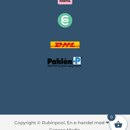
0
Copyright © Rubinpool. En e-handel med
❤
av
Capace Media.