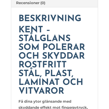
Recensioner (0)
BESKRIVNING
KENT –
STÅLGLANS
SOM POLERAR
OCH SKYDDAR
ROSTFRITT
STÅL, PLAST,
LAMINAT OCH
VITVAROR
Få dina ytor glänsande med
skyddande effekt mot fingeravtryck,