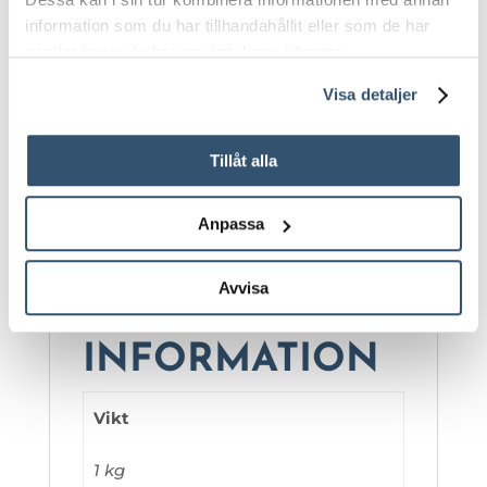
När vitvaror som kylskåp, ugn och
information som du har tillhandahållit eller som de har
diskmaskin behöver fräschas upp
samlat in när du har använt deras tjänster.
För att avlägsna fingeravtryck och
fettfläckar från svart stål
Visa detaljer
Vid underhåll av köksluckor och
laminatytor
Tillåt alla
Säkerhetsdatablad:
Säkerhetsdatabla
d finns att rekvirera
Anpassa
Avvisa
YTTERLIGARE
INFORMATION
Vikt
1 kg