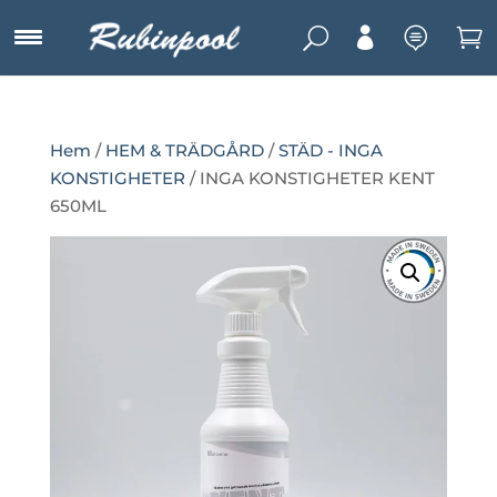
U



Hem
/
HEM & TRÄDGÅRD
/
STÄD - INGA
KONSTIGHETER
/ INGA KONSTIGHETER KENT
650ML