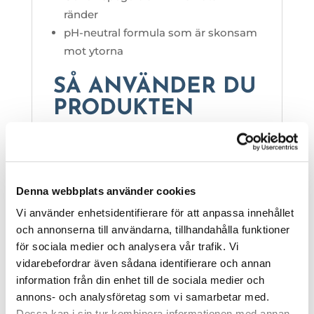
ränder
pH-neutral formula som är skonsam
mot ytorna
SÅ ANVÄNDER DU
PRODUKTEN
Spraya direkt på ytan eller på en
torkduk
Bearbeta ytan jämnt
Torka efter med en torr torkduk
Denna webbplats använder cookies
Vi använder enhetsidentifierare för att anpassa innehållet
NÄR SKA MAN
och annonserna till användarna, tillhandahålla funktioner
ANVÄNDA KENT
för sociala medier och analysera vår trafik. Vi
vidarebefordrar även sådana identifierare och annan
STÅLGLANS
information från din enhet till de sociala medier och
Vid polering av rostfria ytor i köket
annons- och analysföretag som vi samarbetar med.
Dessa kan i sin tur kombinera informationen med annan