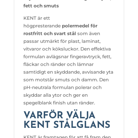
fett och smuts
KENT är ett
högpresterande
polermedel för
rostfritt och svart stål
som även
passar utmärkt för plast, laminat,
vitvaror och köksluckor. Den effektiva
formulan avlägsnar fingeravtryck, fett,
fläckar och ränder och lämnar
samtidigt en skyddande, avvisande yta
som motstår smuts och damm. Den
pH-neutrala formulan polerar och
skyddar alla ytor och ger en
spegelblank finish utan ränder.
VARFÖR VÄLJA
KENT STÅLGLANS
KENT är framtagen för att få fram den