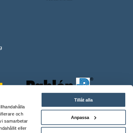
g
Tillåt alla
illhandahålla
ifierare och
Anpassa
 vi samarbetar
ahållit eller