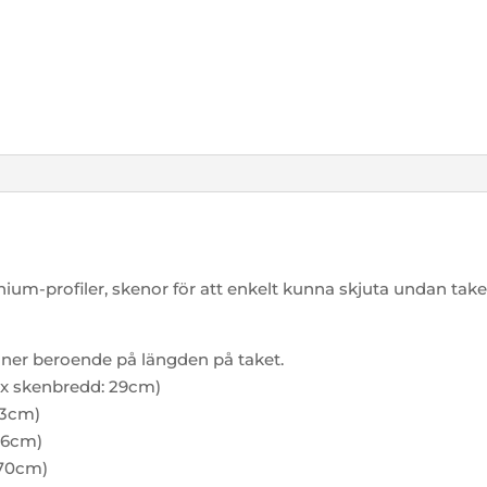
m-profiler, skenor för att enkelt kunna skjuta undan take
ioner beroende på längden på taket.
max skenbredd: 29cm)
43cm)
56cm)
 70cm)