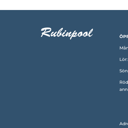
ÖP
Mån-
Lör:
Sön
Röd
ann
Adr