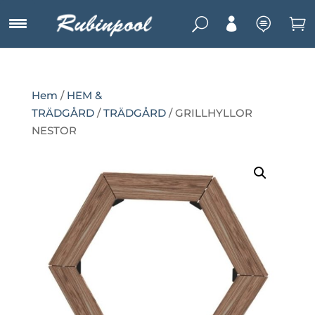
U



Hem
/
HEM &
TRÄDGÅRD
/
TRÄDGÅRD
/ GRILLHYLLOR
NESTOR