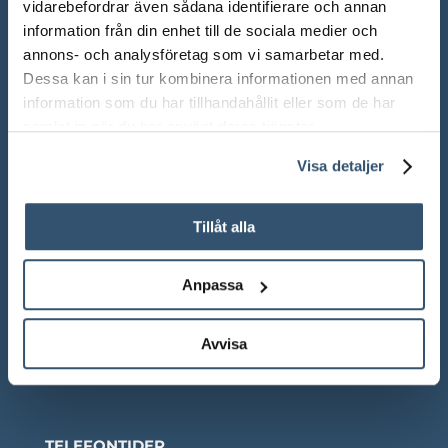
vidarebefordrar även sådana identifierare och annan
information från din enhet till de sociala medier och
ÖPPETTIDER SHOWROOM
annons- och analysföretag som vi samarbetar med.
Dessa kan i sin tur kombinera informationen med annan
Mån-Fre: 10.00 – 18.00
information som du har tillhandahållit eller som de har
Lör: 10.00 – 13.00
samlat in när du har använt deras tjänster.
Sön: Stängt
Visa detaljer
Röda dagar: Stängt om inget annat anges
Tillåt alla
Anpassa
Adress:
Ådalsvägen 271, 265 90 Åstorp
Avvisa
Telefon: 042 – 22 55 59
TELEFONTIDER