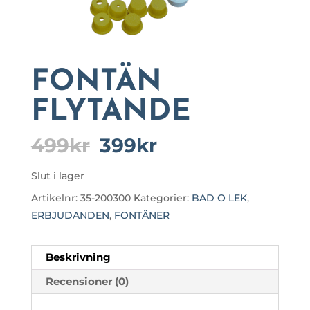
FONTÄN
FLYTANDE
Det
Det
499
kr
399
kr
ursprungliga
nuvarande
priset
priset
Slut i lager
var:
är:
Artikelnr:
35-200300
Kategorier:
BAD O LEK
,
499kr.
399kr.
ERBJUDANDEN
,
FONTÄNER
Beskrivning
Recensioner (0)