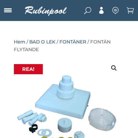
U



Hem
/
BAD O LEK
/
FONTÄNER
/ FONTÄN
FLYTANDE
REA!