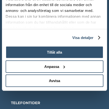
information från din enhet till de sociala medier och
ÖPPETTIDER SHOWROOM
annons- och analysföretag som vi samarbetar med.
Mån-Fre: 10.00 – 18.00
Dessa kan i sin tur kombinera informationen med annan
information som du har tillhandahållit eller som de har
Lör: 10.00 – 13.00
samlat in när du har använt deras tjänster.
Sön: Stängt
Visa detaljer
Röda dagar: Stängt om inget annat anges
Tillåt alla
Anpassa
Adress:
Ådalsvägen 271, 265 90 Åstorp
Avvisa
Telefon: 042 – 22 55 59
TELEFONTIDER