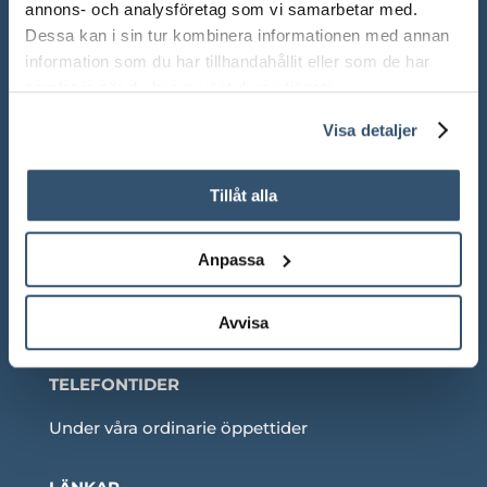
annons- och analysföretag som vi samarbetar med.
Lör: 10.00 – 13.00
Dessa kan i sin tur kombinera informationen med annan
information som du har tillhandahållit eller som de har
Sön: Stängt
samlat in när du har använt deras tjänster.
Röda dagar: Stängt om inget annat anges
Visa detaljer
Tillåt alla
Adress:
Ådalsvägen 271, 265 90 Åstorp
Anpassa
Telefon: 042 – 22 55 59
Avvisa
TELEFONTIDER
Under våra ordinarie öppettider