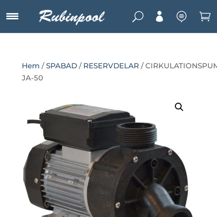
U



Hem
/
SPABAD
/
RESERVDELAR
/ CIRKULATIONSPU
JA-50