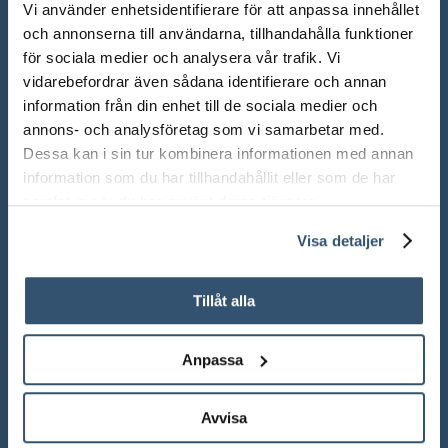
Vi använder enhetsidentifierare för att anpassa innehållet
och annonserna till användarna, tillhandahålla funktioner
för sociala medier och analysera vår trafik. Vi
vidarebefordrar även sådana identifierare och annan
information från din enhet till de sociala medier och
annons- och analysföretag som vi samarbetar med.
Dessa kan i sin tur kombinera informationen med annan
information som du har tillhandahållit eller som de har
ÖPPETTIDER SHOWROOM
samlat in när du har använt deras tjänster.
Mån-Fre: 10.00 – 18.00
Visa detaljer
Lör: 10.00 – 13.00
Tillåt alla
Sön: Stängt
Röda dagar: Stängt om inget annat anges
Anpassa
Avvisa