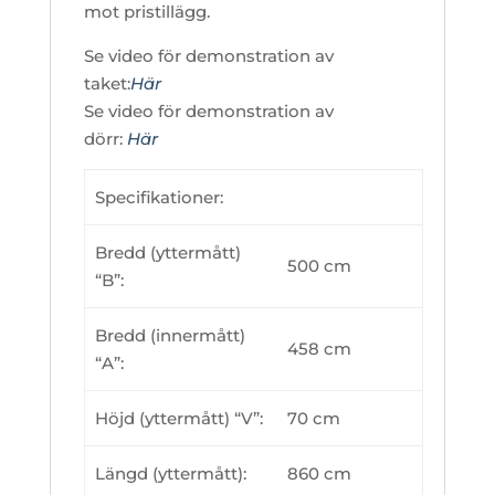
mot pristillägg.
Se video för demonstration av
taket:
Här
Se video för demonstration av
dörr:
Här
Specifikationer:
Bredd (yttermått)
500 cm
“B”:
Bredd (innermått)
458 cm
“A”:
Höjd (yttermått) “V”:
70 cm
Längd (yttermått):
860 cm