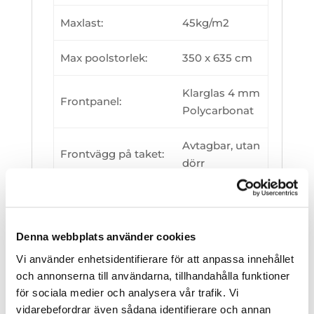
Maxlast:
45kg/m2
Max poolstorlek:
350 x 635 cm
Klarglas 4 mm
Frontpanel:
Polycarbonat
Avtagbar, utan
Frontvägg på taket:
dörr
Antal bärande
3
profiler per sektion:
Denna webbplats använder cookies
Markfrigång
10.00
Vi använder enhetsidentifierare för att anpassa innehållet
bakgavel(cm):
och annonserna till användarna, tillhandahålla funktioner
för sociala medier och analysera vår trafik. Vi
Vänster eller
vidarebefordrar även sådana identifierare och annan
Skenmontering: