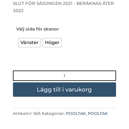
SLUT FÖR SÄSONGEN 2021 - BERÄKNAS ÅTER
2022
Välj sida för skenor
Vänster
Höger
CASABLANCA
B
8,50
Lägg till i varukorg
X
4,46
ONE
Artikelnr:
N/A
Kategorier:
POOLTAK
,
POOLTAK
SIDE
TRACKS