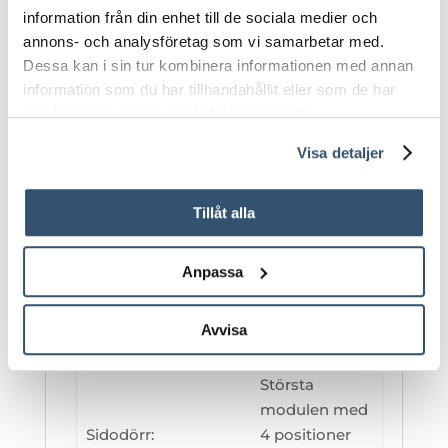
höger
information från din enhet till de sociala medier och
annons- och analysföretag som vi samarbetar med.
Ej
Dessa kan i sin tur kombinera informationen med annan
låsbara/låsbara
information som du har tillhandahållit eller som de har
med undantag
samlat in när du har använt deras tjänster.
Modullås:
från minsta
Visa detaljer
sektionen
(tillval)
Tillåt alla
Klarglas 4 mm
Bakpanel:
Polycarbonat
Anpassa
Bakpanel
Fast monterad
Avvisa
montering:
Största
modulen med
Sidodörr:
4 positioner