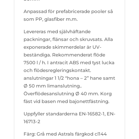
Anpassad för prefabricerade pooler så
som PP, glasfiber m.m.
Levereras med självhäftande
packningar, flänsar och skruvsats. Alla
exponerade skimmerdelar är UV-
beständiga. Rekommenderat flöde
7500 l / h. I antracit ABS med tyst lucka
och flödesregleringskontakt.
anslutningar 1 1/2 “hona – 2” hane samt
Ø 50 mm limanslutning..
Överflödesanslutning Ø 40 mm. Korg
fäst vid basen med bajonettfästning.
Uppfyller standarderna EN-16582-1, EN-
16713-2
Färg: Grå med Astrals färgkod cl144