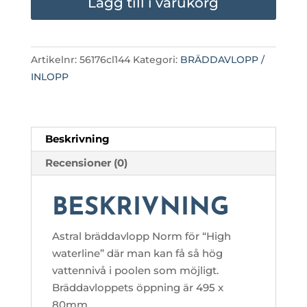
Lägg till i varukorg
WATERLINE
17,5L
ANTRACIT
Artikelnr:
56176cl144
Kategori:
BRÄDDAVLOPP /
mängd
INLOPP
Beskrivning
Recensioner (0)
BESKRIVNING
Astral bräddavlopp Norm för “High
waterline” där man kan få så hög
vattennivå i poolen som möjligt.
Bräddavloppets öppning är 495 x
80mm