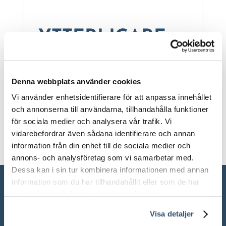
YTTERLIGARE
INFORMATION
Denna webbplats använder cookies
Vikt
Vi använder enhetsidentifierare för att anpassa innehållet
15 kg
och annonserna till användarna, tillhandahålla funktioner
för sociala medier och analysera vår trafik. Vi
vidarebefordrar även sådana identifierare och annan
information från din enhet till de sociala medier och
annons- och analysföretag som vi samarbetar med.
Dessa kan i sin tur kombinera informationen med annan
information som du har tillhandahållit eller som de har
samlat in när du har använt deras tjänster.
Visa detaljer