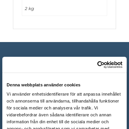
2 kg
Denna webbplats använder cookies
Vi använder enhetsidentifierare för att anpassa innehållet
och annonserna till användarna, tillhandahålla funktioner
för sociala medier och analysera vår trafik. Vi
ÖPPETTIDER SHOWROOM
vidarebefordrar även sådana identifierare och annan
Mån-Fre: 10.00 – 18.00
information från din enhet till de sociala medier och
annons- och analysföretag som vi samarbetar med.