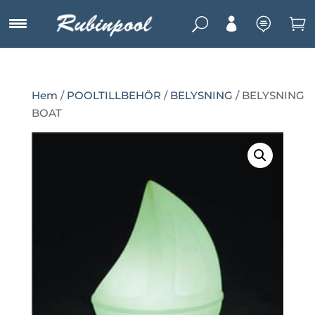
U



Hem
/
POOLTILLBEHÖR
/
BELYSNING
/ BELYSNING
BOAT