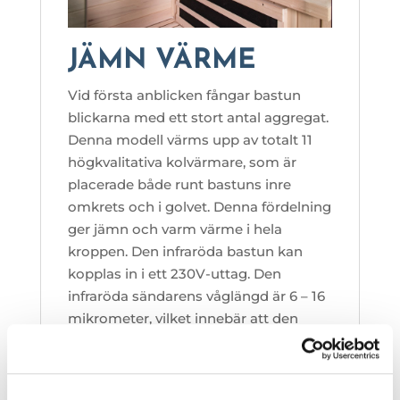
JÄMN VÄRME
Vid första anblicken fångar bastun
blickarna med ett stort antal aggregat.
Denna modell värms upp av totalt 11
högkvalitativa kolvärmare, som är
placerade både runt bastuns inre
omkrets och i golvet. Denna fördelning
ger jämn och varm värme i hela
kroppen. Den infraröda bastun kan
kopplas in i ett 230V-uttag. Den
infraröda sändarens våglängd är 6 – 16
mikrometer, vilket innebär att den
infraröda bastun uppfyller de
strängaste EU-direktiven.
Tekniska parametrar