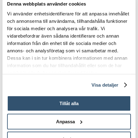
Denna webbplats använder cookies
Mått (bredd x djup
175 x 120 x
Vi använder enhetsidentifierare för att anpassa innehållet
x höjd)
[cm]
190
och annonserna till användarna, tillhandahålla funktioner
för sociala medier och analysera vår trafik. Vi
Antal
personer
4
vidarebefordrar även sådana identifierare och annan
information från din enhet till de sociala medier och
kanadensisk
annons- och analysföretag som vi samarbetar med.
Material
hemlock
Dessa kan i sin tur kombinera informationen med annan
information som du har tillhandahållit eller som de har
samlat in när du har använt deras tjänster.
Kontrollpanel
inre
Visa detaljer
klart härdat
Glas och
dörrar
glas
Tillåt alla
2 x LED vitt
Anpassa
ljus i taket, 1
Belysning
x LED