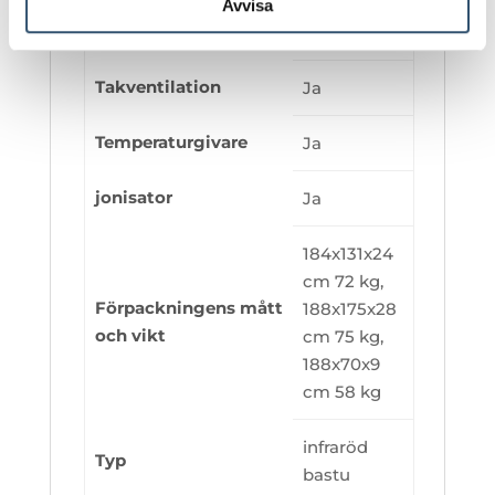
terapilampa
Avvisa
i taket
Takventilation
Ja
Temperaturgivare
Ja
jonisator
Ja
184x131x24
cm 72 kg,
Förpackningens
mått
188x175x28
och vikt
cm 75 kg,
188x70x9
cm 58 kg
infraröd
Typ
bastu