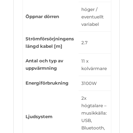
höger /
Öppnar
dörren
eventuellt
variabel
Strömförsörjningens
2.7
längd kabel
[m]
Antal och typ
av
11 x
uppvärmning
kolvärmare
Energiförbrukning
3100W
2x
högtalare –
musikkälla:
Ljudsystem
USB,
Bluetooth,