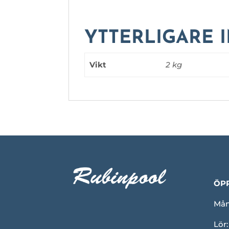
YTTERLIGARE 
Vikt
2 kg
ÖP
Mån-
Lör: