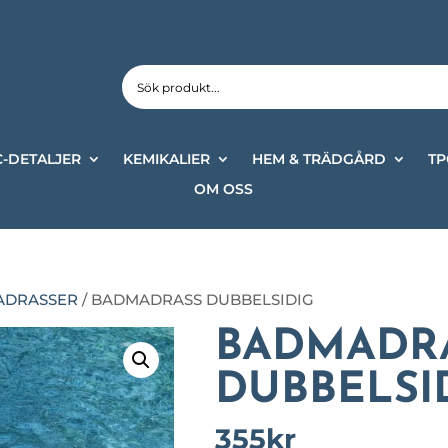
-DETALJER
KEMIKALIER
HEM & TRÄDGÅRD
TP
OM OSS
MADRASSER
/ BADMADRASS DUBBELSIDIG
BADMADR
DUBBELSI
355
kr