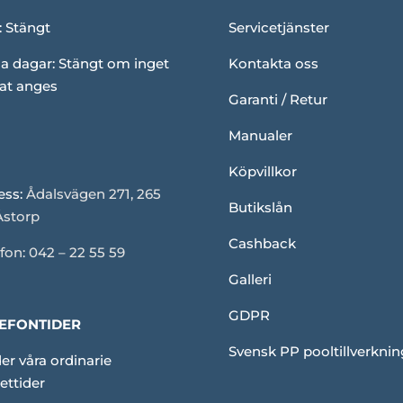
: Stängt
Servicetjänster
a dagar: Stängt om inget
Kontakta oss
at anges
Garanti / Retur
Manualer
Köpvillkor
ess:
Ådalsvägen 271, 265
Butikslån
Åstorp
Cashback
fon: 042 – 22 55 59
Galleri
GDPR
EFONTIDER
Svensk PP pooltillverknin
er våra ordinarie
ettider