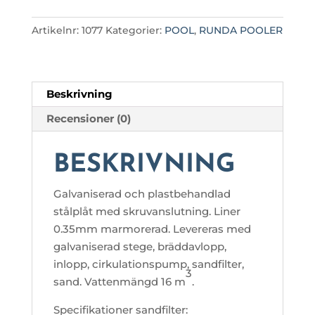
4,60
M
Artikelnr:
1077
Kategorier:
POOL
,
RUNDA POOLER
Ø
X
1,07
M
Beskrivning
DJUP
Recensioner (0)
mängd
BESKRIVNING
Galvaniserad och plastbehandlad
stålplåt med skruvanslutning. Liner
0.35mm marmorerad. Levereras med
galvaniserad stege, bräddavlopp,
inlopp, cirkulationspump, sandfilter,
3
sand. Vattenmängd 16 m
.
Specifikationer sandfilter: