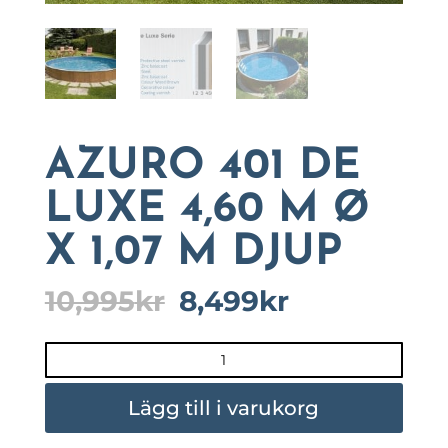
AZURO 401 DE
LUXE 4,60 M Ø
X 1,07 M DJUP
Det
Det
10,995
kr
8,499
kr
ursprungliga
nuvarande
priset
priset
AZURO
var:
är:
401
10,995kr.
8,499kr.
DE
Lägg till i varukorg
LUXE