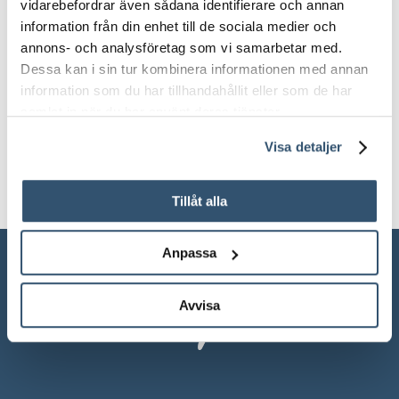
YTTERLIGARE
vidarebefordrar även sådana identifierare och annan
information från din enhet till de sociala medier och
INFORMATION
annons- och analysföretag som vi samarbetar med.
Dessa kan i sin tur kombinera informationen med annan
Vikt
information som du har tillhandahållit eller som de har
samlat in när du har använt deras tjänster.
150 kg
Visa detaljer
Tillåt alla
Anpassa
Avvisa