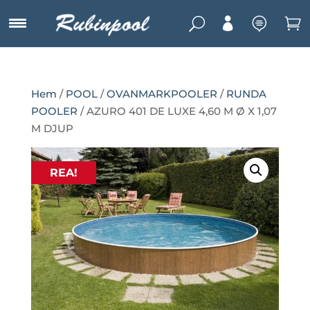
U



Hem
/
POOL
/
OVANMARKPOOLER
/
RUNDA
POOLER
/ AZURO 401 DE LUXE 4,60 M Ø X 1,07
M DJUP
REA!