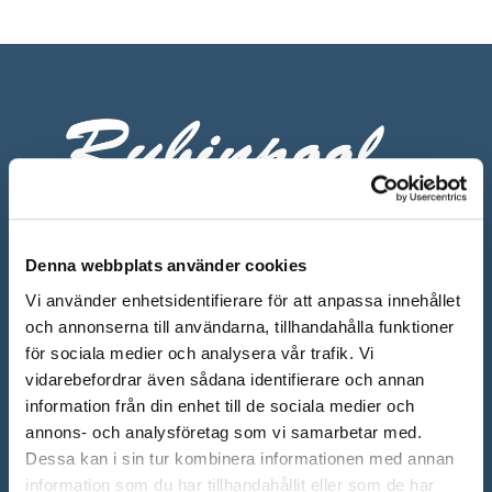
Denna webbplats använder cookies
Vi använder enhetsidentifierare för att anpassa innehållet
ÖPPETTIDER SHOWROOM
och annonserna till användarna, tillhandahålla funktioner
Mån-Fre: 10.00 – 18.00
för sociala medier och analysera vår trafik. Vi
vidarebefordrar även sådana identifierare och annan
Lör: 10.00 – 13.00
information från din enhet till de sociala medier och
annons- och analysföretag som vi samarbetar med.
Sön: Stängt
Dessa kan i sin tur kombinera informationen med annan
Röda dagar: Stängt om inget annat anges
information som du har tillhandahållit eller som de har