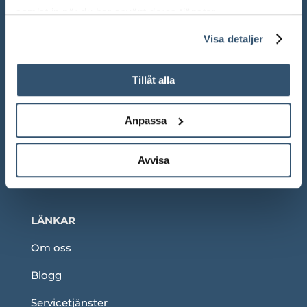
samlat in när du har använt deras tjänster.
Visa detaljer
Adress:
Ådalsvägen 271, 265 90 Åstorp
Tillåt alla
Telefon: 042 – 22 55 59
Anpassa
TELEFONTIDER
Avvisa
Under våra ordinarie öppettider
LÄNKAR
Om oss
Blogg
Servicetjänster