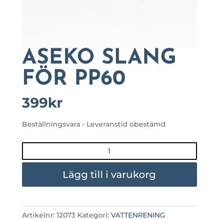
ASEKO SLANG
FÖR PP60
399
kr
Beställningsvara - Leveranstid obestämd
ASEKO
SLANG
FÖR
Lägg till i varukorg
PP60
mängd
Artikelnr:
12073
Kategori:
VATTENRENING