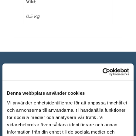
Vikt
0.5 kg
Denna webbplats använder cookies
Vi använder enhetsidentifierare för att anpassa innehållet
och annonserna till användarna, tillhandahålla funktioner
för sociala medier och analysera vår trafik. Vi
ÖPPETTIDER SHOWROOM
vidarebefordrar även sådana identifierare och annan
information från din enhet till de sociala medier och
Mån-Fre: 10.00 – 18.00