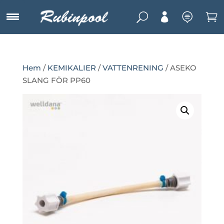
U



Hem
/
KEMIKALIER
/
VATTENRENING
/ ASEKO
SLANG FÖR PP60