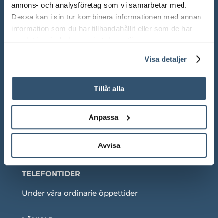
annons- och analysföretag som vi samarbetar med.
Dessa kan i sin tur kombinera informationen med annan
Lör: 10.00 – 13.00
information som du har tillhandahållit eller som de har
Sön: Stängt
samlat in när du har använt deras tjänster.
Röda dagar: Stängt om inget annat anges
Visa detaljer
Tillåt alla
Adress:
Ådalsvägen 271, 265 90 Åstorp
Anpassa
Telefon: 042 – 22 55 59
Avvisa
TELEFONTIDER
Under våra ordinarie öppettider