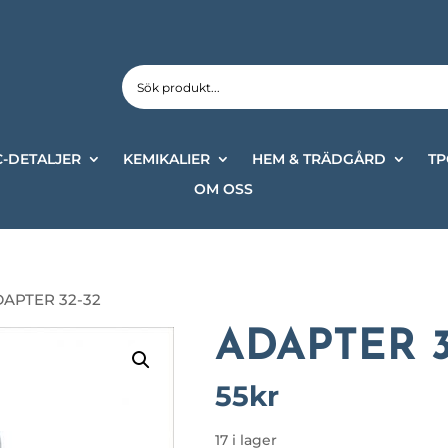
-DETALJER
KEMIKALIER
HEM & TRÄDGÅRD
TP
OM OSS
DAPTER 32-32
ADAPTER 3
55
kr
17 i lager