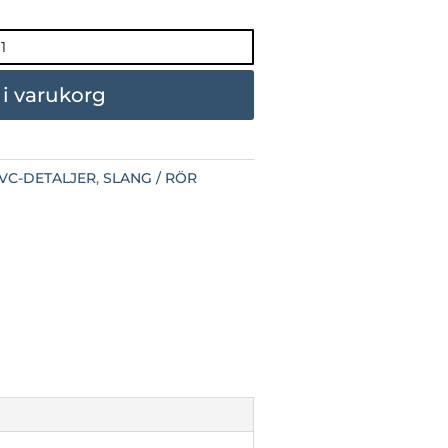
l i varukorg
VC-DETALJER
,
SLANG / RÖR