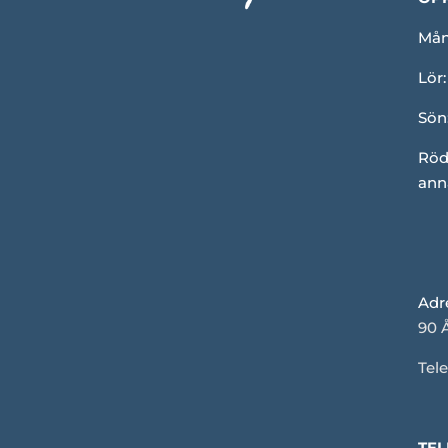
Mån-
Lör:
Sön
Röd
ann
Adr
90 
Tele
TEL