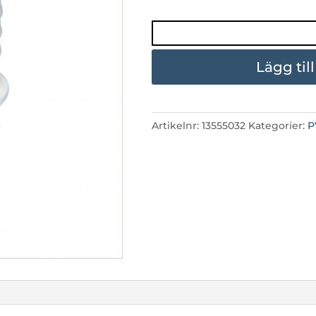
ADAPTER
32-
32
Lägg til
mängd
Artikelnr:
13555032
Kategorier:
P