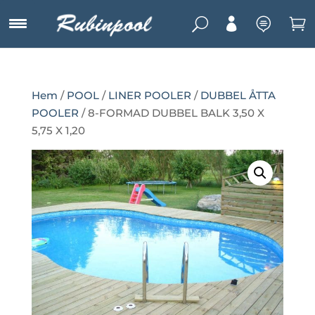
U



Hem
/
POOL
/
LINER POOLER
/
DUBBEL ÅTTA
POOLER
/ 8-FORMAD DUBBEL BALK 3,50 X
5,75 X 1,20