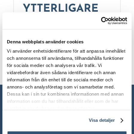
YTTERLIGARE
INFORMATION
Vikt
Denna webbplats använder cookies
1000 kg
Vi använder enhetsidentifierare för att anpassa innehållet
och annonserna till användarna, tillhandahålla funktioner
för sociala medier och analysera vår trafik. Vi
vidarebefordrar även sådana identifierare och annan
information från din enhet till de sociala medier och
annons- och analysföretag som vi samarbetar med.
Dessa kan i sin tur kombinera informationen med annan
information som du har tillhandahållit eller som de har
samlat in när du har använt deras tjänster.
Visa detaljer