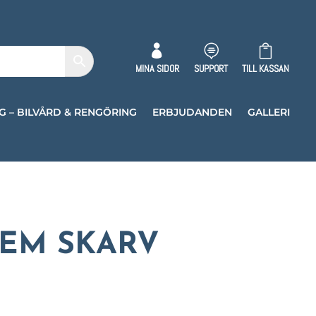



MINA SIDOR
SUPPORT
TILL KASSAN
G – BILVÅRD & RENGÖRING
ERBJUDANDEN
GALLERI
PEM SKARV