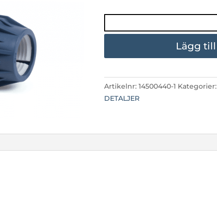
32-
32MM
PEM
Lägg til
SKARV
mängd
Artikelnr:
14500440-1
Kategorier
DETALJER