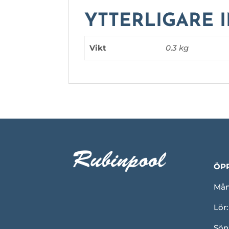
YTTERLIGARE 
Vikt
0.3 kg
ÖP
Mån-
Lör:
Sön