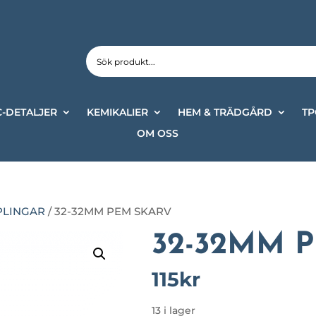
-DETALJER
KEMIKALIER
HEM & TRÄDGÅRD
TP
OM OSS
PLINGAR
/ 32-32MM PEM SKARV
32-32MM 
115
kr
13 i lager