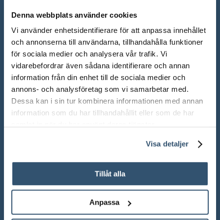
Servicetjänster
Denna webbplats använder cookies
Kontakta oss
Vi använder enhetsidentifierare för att anpassa innehållet
och annonserna till användarna, tillhandahålla funktioner
Garanti / Retur
för sociala medier och analysera vår trafik. Vi
vidarebefordrar även sådana identifierare och annan
Manualer
information från din enhet till de sociala medier och
Köpvillkor
annons- och analysföretag som vi samarbetar med.
Dessa kan i sin tur kombinera informationen med annan
Butikslån
information som du har tillhandahållit eller som de har
samlat in när du har använt deras tjänster.
Cashback
Visa detaljer
Galleri
GDPR
Tillåt alla
Svensk PP pooltillverkning
Anpassa
SNABBA LEVERANSER
N