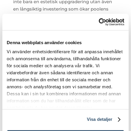
inte bara en estetisk uppgradering utan även
en långsiktig investering som ökar poolens
livslängd och användbarhet.
Denna webbplats använder cookies
Vi använder enhetsidentifierare för att anpassa innehållet
KATEGOR
och annonserna till användarna, tillhandahålla funktioner
IER
för sociala medier och analysera vår trafik. Vi
vidarebefordrar även sådana identifierare och annan
POOL
information från din enhet till de sociala medier och
annons- och analysföretag som vi samarbetar med.
SPABAD
Dessa kan i sin tur kombinera informationen med annan
information som du har tillhandahållit eller som de har
BASTU / INFRABASTU
samlat in när du har använt deras tjänster.
PVC-DETALJER
Visa detaljer
KEMIKALIER