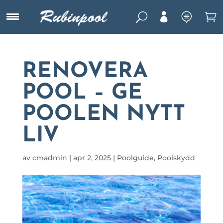
U



RENOVERA
POOL – GE
POOLEN NYTT
LIV
av
cmadmin
|
apr 2, 2025
|
Poolguide
,
Poolskydd