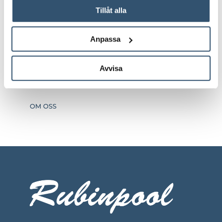
Tillåt alla
HEM & TRÄDGÅRD
Anpassa
TPG - BILVÅRD & RENGÖRING
ERBJUDANDEN
Avvisa
GALLERI
OM OSS