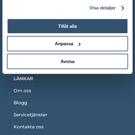
Visa detaljer
Adress:
Ådalsvägen 271, 265 90 Åstorp
Telefon: 042 – 22 55 59
Tillåt alla
Anpassa
TELEFONTIDER
Avvisa
Under våra ordinarie öppettider
LÄNKAR
Om oss
Blogg
Servicetjänster
Kontakta oss