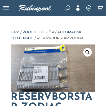
U



Hem
/
POOLTILLBEHÖR
/
AUTOMATISK
BOTTENSUG
/ RESERVBORSTAR ZODIAC
RESERVBORSTA