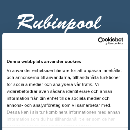
Denna webbplats använder cookies
ÖPPETTIDER SHOWROOM
Vi använder enhetsidentifierare för att anpassa innehållet
Mån-Fre: 10.00 – 18.00
och annonserna till användarna, tillhandahålla funktioner
för sociala medier och analysera vår trafik. Vi
Lör: 10.00 – 13.00
vidarebefordrar även sådana identifierare och annan
Sön: Stängt
information från din enhet till de sociala medier och
annons- och analysföretag som vi samarbetar med.
Röda dagar: Stängt om inget annat anges
Dessa kan i sin tur kombinera informationen med annan
information som du har tillhandahållit eller som de har
samlat in när du har använt deras tjänster.