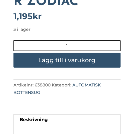
R ZODIAC
1,195
kr
3 i lager
RESERVBORSTAR
ZODIAC
mängd
Lägg till i varukorg
Artikelnr:
638800
Kategori:
AUTOMATISK
BOTTENSUG
Beskrivning