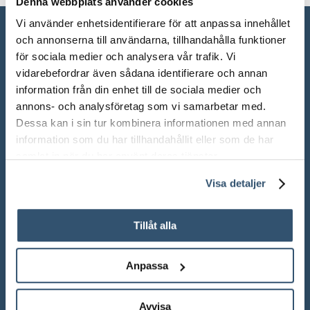
Denna webbplats använder cookies
Vi använder enhetsidentifierare för att anpassa innehållet
och annonserna till användarna, tillhandahålla funktioner
för sociala medier och analysera vår trafik. Vi
vidarebefordrar även sådana identifierare och annan
information från din enhet till de sociala medier och
annons- och analysföretag som vi samarbetar med.
Dessa kan i sin tur kombinera informationen med annan
information som du har tillhandahållit eller som de har
samlat in när du har använt deras tjänster.
ÖPPETTIDER SHOWROOM
Visa detaljer
Mån-Fre: 10.00 – 18.00
Lör: 10.00 – 13.00
Tillåt alla
Sön: Stängt
Anpassa
Röda dagar: Stängt om inget annat anges
Avvisa