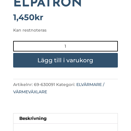
ELPATRON
1,450
kr
Kan restnoteras
ELEMENT
9KW
ERSÄTTNING
Lägg till i varukorg
FÖR
WELLDANA
ELPATRON
Artikelnr:
69-630091
Kategori:
ELVÄRMARE /
mängd
VÄRMEVÄXLARE
Beskrivning