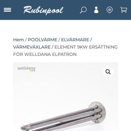
U



Hem
/
POOLVÄRME
/
ELVÄRMARE /
VÄRMEVÄXLARE
/ ELEMENT 9KW ERSÄTTNING
FÖR WELLDANA ELPATRON