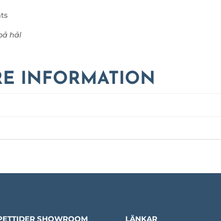
ats
på hål
RE INFORMATION
PETTIDER SHOWROOM
LÄNKAR