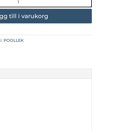
gg till i varukorg
i:
POOLLEK