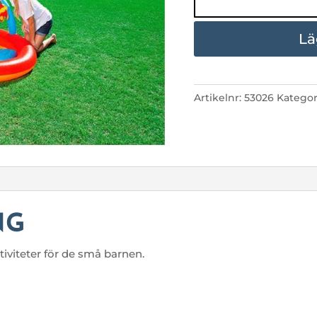
BESTWAY
LEKPOOL
mängd
Lä
Artikelnr:
53026
Kategor
NG
iviteter för de små barnen.