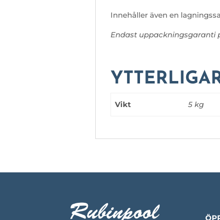
Innehåller även en lagningss
Endast uppackningsgaranti 
YTTERLIGA
Vikt
5 kg
ÖP