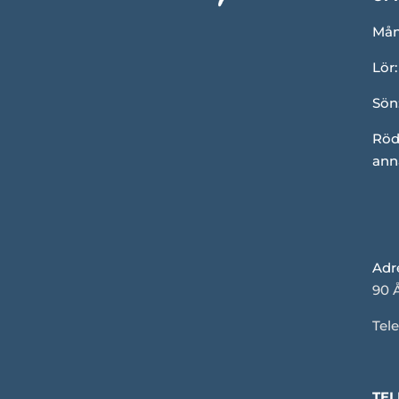
Mån-
Lör:
Sön
Röd
ann
Adr
90 
Tele
TEL