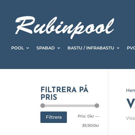
POOL
SPABAD
BASTU / INFRABASTU
PVC
FILTRERA PÅ
He
PRIS
V
Min
Max
Pris:
0kr
—
Filtrera
Visa
pris
pris
39,900kr