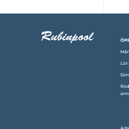
ÖP
Mån-
Lör:
Sön
Röd
ann
Adr