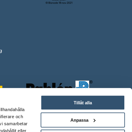
g
Tillåt alla
illhandahålla
ifierare och
Anpassa
 vi samarbetar
ahållit eller