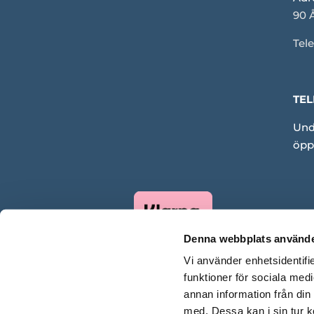
90 
Tele
TEL
Und
öpp
Denna webbplats använde
Vi använder enhetsidentifie
funktioner för sociala medi
annan information från din
med. Dessa kan i sin tur k