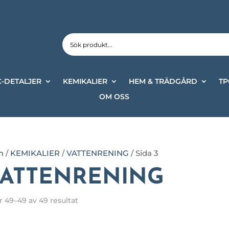
-DETALJER
KEMIKALIER
HEM & TRÄDGÅRD
TP
OM OSS
m
/
KEMIKALIER
/
VATTENRENING
/ Sida 3
ATTENRENING
r 49–49 av 49 resultat